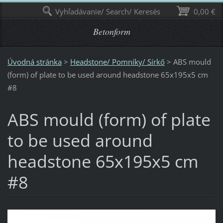
Vyhľadávanie/ Search/ Keresés
0,00 €
Betonform
Úvodná stránka
>
Headstone/ Pomníky/ Sírkő
>
ABS mould
(form) of plate to be used around headstone 65х195х5 cm
#8
ABS mould (form) of plate
to be used around
headstone 65х195х5 cm
#8