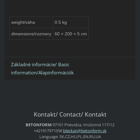
weight/váha
0.5 kg
dimensions/rozmery
60 × 200 × 5 cm
Základné informácie/ Basic
information/Alapinformációk
Kontakt/ Contact/ Kontakt
BETONFORM
97101 Prievidza, Vnútorná 117/12
+421917971058
bleckan@
betonfor
m.sk
Language: SK,CZ,HU,PL,EN,RU,UA