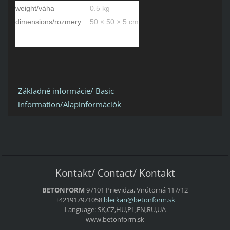
weight/váha
0.5 kg
dimensions/rozmery
50 × 50 × 5 cm
Základné informácie/ Basic
information/Alapinformációk
Kontakt/ Contact/ Kontakt
BETONFORM
97101 Prievidza, Vnútorná 117/12
+421917971058
bleckan@
betonfor
m.sk
Language: SK,CZ,HU,PL,EN,RU,UA
www.betonform.sk