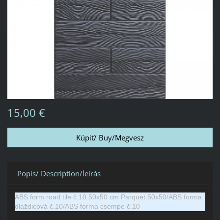
15,00 €
Popis/ Description/leírás
ABS form road tile č.10 50х50 cm Parquet 50x50/ABS forma
dlaždicová č.10/ABS forma csempe č.10